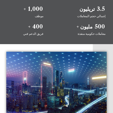
1,000
3.5
تريليون
+
إجمالي حجم المعاملات
موظف
400
500
مليون +
+
معاملات حكومية منفذة
فريق الدعم فني