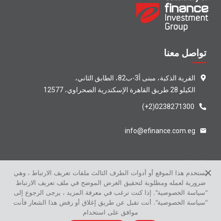
تواصل معنا
القرية الذكية، مبنى أ3-ب82، الطابق الثاني،
الكيلو 28 طريق القاهرة الإسكندرية الصحراوي، 12577
(+2)0238271300
info@efinance.com.eg
تابعنا
يستخدم هذا الموقع أو أدوات الطرف الثالث ملفات تعريف الارتباط ، وهي
ضرورية لعمله ومطلوبة لتحقيق الغرض الموضح في ملف تعريف الارتباط
"سياسة الخصوصية". إذا كنت ترغب في معرفة المزيد ، يرجى الرجوع إلى
"سياسة الخصوصية". أنت تقبل عن طريق إغلاق أو رفض هذا الشعار فأنت
موافق على استخدام