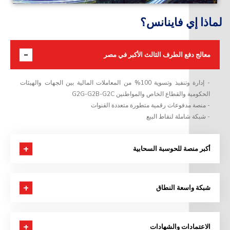
لماذا
إي
فاينانس؟
معالج دفع الطرف الثالث الأكبر في مصر
- إدارة وتنفيذ وتسوية 100% من المعاملات المالية بين الجهات والهيئات
الحكومية والقطاع الخاص والمواطنين G2G-G2B-G2C
- منصة مدفوعات رقمية متطورة متعددة القنوات
- شبكة شاملة لنقاط البيع
أكبر منصة للحوسبة السحابية
شبكة واسعة النطاق
الاعتمادات والشهادات